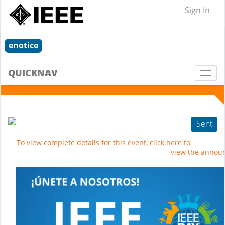
Sign In
enotice
QUICKNAV
Togg
navi
Sent
To view complete details for this event, click here to
view the annou