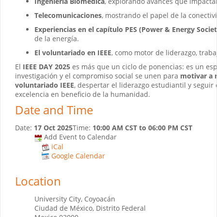
Ingeniería Biomédica
, explorando avances que impactan
Telecomunicaciones
, mostrando el papel de la conect
Experiencias en el capítulo PES (Power & Energy Societ
de la energía.
El voluntariado en IEEE
, como motor de liderazgo, trab
El
IEEE DAY 2025
es más que un ciclo de ponencias: es un espa
investigación y el compromiso social se unen para
motivar a 
voluntariado IEEE
, despertar el liderazgo estudiantil y segui
excelencia en beneficio de la humanidad.
Date and Time
Date:
17 Oct 2025
Time:
10:00 AM CST
to
06:00 PM CST
Add Event to Calendar
iCal
Google Calendar
Location
University City, Coyoacán
Ciudad de México, Distrito Federal