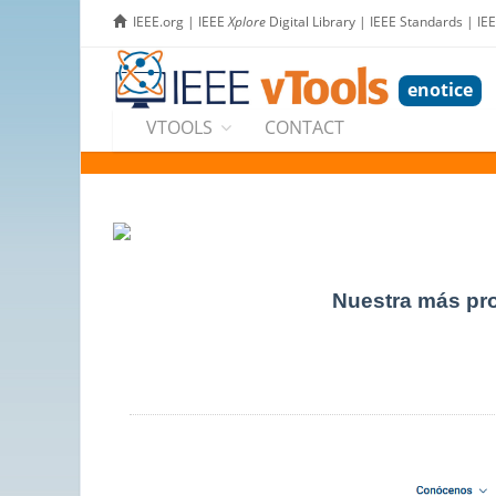
IEEE.org
|
IEEE
Xplore
Digital Library
|
IEEE Standards
|
IE
enotice
VTOOLS
CONTACT
Nuestra más pro